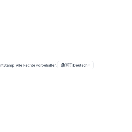
ntStamp.
Alle Rechte vorbehalten.
🇩🇪
Deutsch