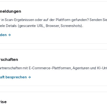
rmeldungen
r in Scan-Ergebnissen oder auf der Plattform gefunden? Senden Si
iele Details (gescannte URL, Browser, Screenshots).
lden
→
rschaften
Partnerschaften mit E-Commerce-Plattformen, Agenturen und KI-U
haft besprechen
→
rise