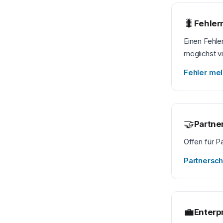
🐛
Fehle
Einen Fehle
möglichst v
Fehler me
🤝
Partne
Offen für 
Partnersc
💼
Enterp