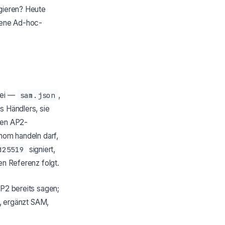
agieren? Heute
igene Ad-hoc-
tei —
sam.json
,
es Händlers, sie
nen AP2-
onom handeln darf,
d25519
signiert,
en Referenz folgt.
AP2 bereits sagen;
t, ergänzt SAM,