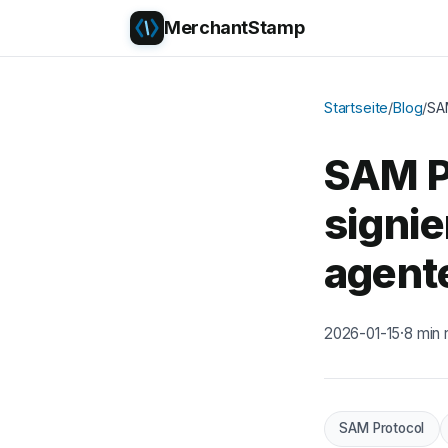
MerchantStamp
Startseite
/
Blog
/
SAM
SAM Pr
signie
agent
2026-01-15
·
8 min 
SAM Protocol