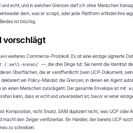
ell und echt, und in welchen Grenzen darf ich ohne Menschen trans
 entweder dem, was er scrapt, oder jede Plattform erfindet ihre e
Beides ist brüchig.
vorschlägt
kein
weiteres Commerce-Protokoll. Es ist eine einzige signierte Da
er
/.well-known/
—, die drei Dinge tut: Sie nennt die Identität d
anderen Oberflächen, die er veröffentlicht (sein UCP-Dokument, sei
 deklariert ein Policy-Mandat: die Grenzen, in denen ein Agent aut
le an einen Menschen zurückgeht. Der gesamte Envelope ist mit
e
rüfen kann, dass er echt und unverändert ist, bevor er einer einzig
ist Komposition, nicht Ersatz. SAM dupliziert nicht, was UCP oder 
nd macht den Zeiger verifizierbar. Ein Händler, der bereits UCP nutz
neu zu schreiben.