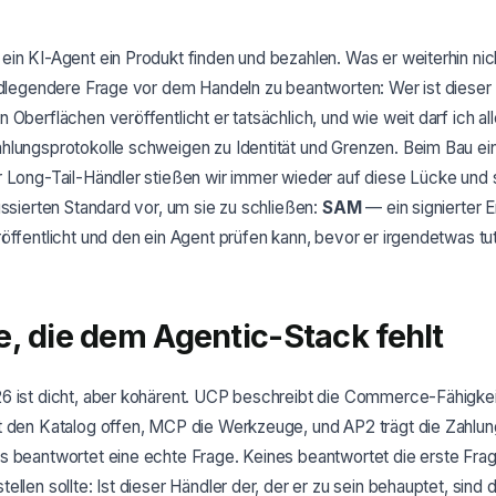
in KI-Agent ein Produkt finden und bezahlen. Was er weiterhin nic
undlegendere Frage vor dem Handeln zu beantworten: Wer ist dieser
 Oberflächen veröffentlicht er tatsächlich, und wie weit darf ich al
hlungsprotokolle schweigen zu Identität und Grenzen. Beim Bau e
r Long-Tail-Händler stießen wir immer wieder auf diese Lücke und
ussierten Standard vor, um sie zu schließen:
SAM
— ein signierter 
öffentlicht und den ein Agent prüfen kann, bevor er irgendetwas tut.
e, die dem Agentic-Stack fehlt
6 ist dicht, aber kohärent. UCP beschreibt die Commerce-Fähigkei
t den Katalog offen, MCP die Werkzeuge, und AP2 trägt die Zahlun
 beantwortet eine echte Frage. Keines beantwortet die erste Frage
llen sollte: Ist dieser Händler der, der er zu sein behauptet, sind 