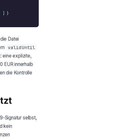
 ] }

die Datei
nem
validUntil
: eine explizite,
00 EUR innerhalb
den die Kontrolle
tzt
9-Signatur selbst,
d kein
enzen