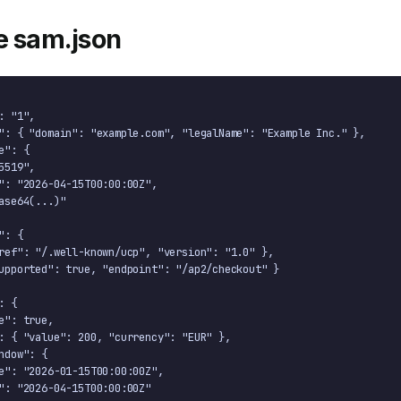
e sam.json
: "1",

": { "domain": "example.com", "legalName": "Example Inc." },

": {

5519",

": "2026-04-15T00:00:00Z",

ase64(...)"

: {

ref": "/.well-known/ucp", "version": "1.0" },

upported": true, "endpoint": "/ap2/checkout" }

 {

e": true,

: { "value": 200, "currency": "EUR" },

ndow": {

e": "2026-01-15T00:00:00Z",

": "2026-04-15T00:00:00Z"
