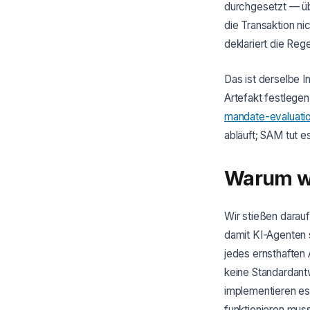
durchgesetzt — üb
die Transaktion ni
deklariert die Reg
Das ist derselbe In
Artefakt festlegen
mandate-evaluati
abläuft; SAM tut e
Warum wi
Wir stießen darau
damit KI-Agenten s
jedes ernsthaften 
keine Standardantw
implementieren es 
funktionieren muss,