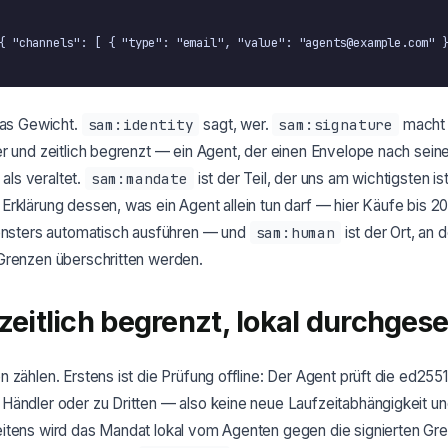
{ "channels": [ { "type": "email", "value": "agents@example.com" }
das Gewicht.
sam:identity
sagt, wer.
sam:signature
macht 
er und zeitlich begrenzt — ein Agent, der einen Envelope nach sei
 als veraltet.
sam:mandate
ist der Teil, der uns am wichtigsten ist
rklärung dessen, was ein Agent allein tun darf — hier Käufe bis 2
fensters automatisch ausführen — und
sam:human
ist der Ort, an 
Grenzen überschritten werden.
 zeitlich begrenzt, lokal durchgese
 zählen. Erstens ist die Prüfung offline: Der Agent prüft die ed2551
Händler oder zu Dritten — also keine neue Laufzeitabhängigkeit un
itens wird das Mandat lokal vom Agenten gegen die signierten Gr