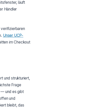
tsfenster, läuft
er Händler
 verifizierbaren
n.
Unser UCP-
itten im Checkout
und strukturiert,
nächste Frage
 — und es gibt
offen und
ert bleibt, das