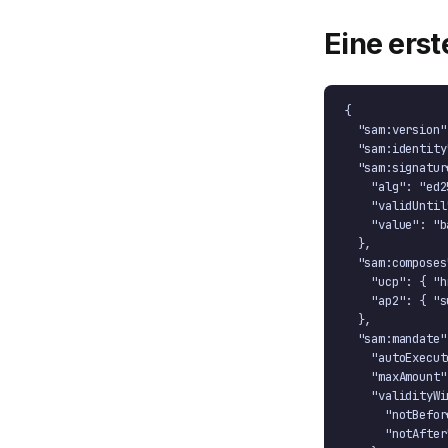
Eine erst
{

  "sam:version"
  "sam:identity
  "sam:signature
    "alg": "ed2
    "validUntil
    "value": "b
  },

  "sam:composes"
    "ucp": { "h
    "ap2": { "s
  },

  "sam:mandate":
    "autoExecut
    "maxAmount"
    "validityWi
      "notBefor
      "notAfter