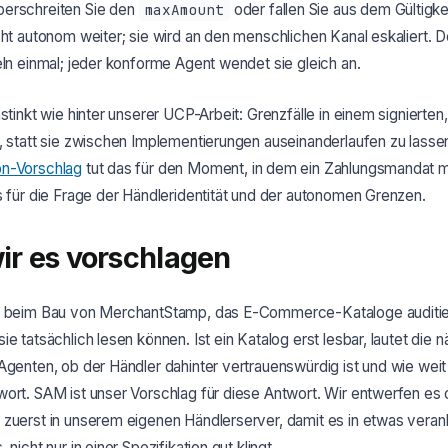
erschreiten Sie den
maxAmount
oder fallen Sie aus dem Gültigkei
cht autonom weiter; sie wird an den menschlichen Kanal eskaliert. D
eln einmal; jeder konforme Agent wendet sie gleich an.
stinkt wie hinter unserer UCP-Arbeit: Grenzfälle in einem signierten,
, statt sie zwischen Implementierungen auseinanderlaufen zu lasse
on-Vorschlag
tut das für den Moment, in dem ein Zahlungsmandat m
s für die Frage der Händleridentität und der autonomen Grenzen.
r es vorschlagen
f beim Bau von MerchantStamp, das E-Commerce-Kataloge auditiert 
ie tatsächlich lesen können. Ist ein Katalog erst lesbar, lautet die 
Agenten, ob der Händler dahinter vertrauenswürdig ist und wie weit
ort. SAM ist unser Vorschlag für diese Antwort. Wir entwerfen es 
zuerst in unserem eigenen Händlerserver, damit es in etwas verank
 nicht nur in einer Spezifikation gut klingt.