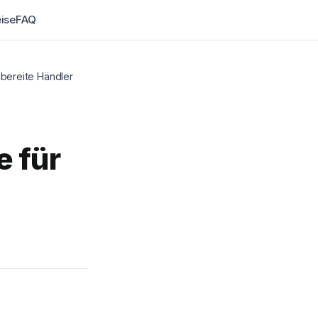
eise
FAQ
nbereite Händler
e für