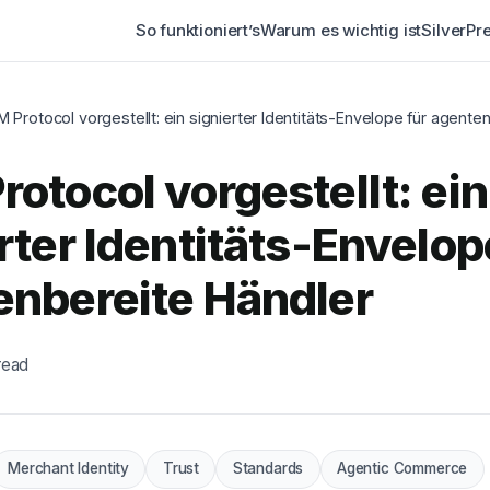
So funktioniert’s
Warum es wichtig ist
Silver
Pr
 Protocol vorgestellt: ein signierter Identitäts-Envelope für agente
otocol vorgestellt: ein
rter Identitäts-Envelop
enbereite Händler
read
Merchant Identity
Trust
Standards
Agentic Commerce