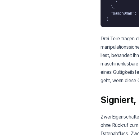
    }

  },

  "sam:human": 
}
Drei Teile tragen 
manipulationssich
liest, behandelt ihn
maschinenlesbare E
eines Gültigkeits
geht, wenn diese 
Signiert,
Zwei Eigenschaften
ohne Rückruf zum 
Datenabfluss. Zwe