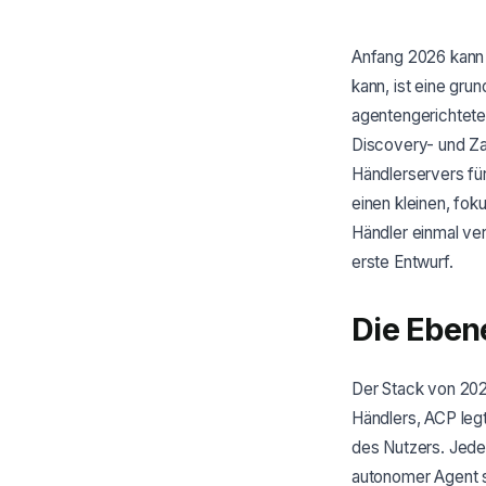
Anfang 2026 kann e
kann, ist eine gr
agentengerichteten
Discovery- und Za
Händlerservers fü
einen kleinen, fok
Händler einmal ver
erste Entwurf.
Die Eben
Der Stack von 202
Händlers, ACP leg
des Nutzers. Jedes
autonomer Agent ste