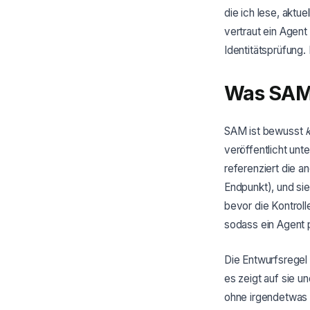
die ich lese, aktu
vertraut ein Agent
Identitätsprüfung. 
Was SAM 
SAM ist bewusst
veröffentlicht unt
referenziert die 
Endpunkt), und sie
bevor die Kontrol
sodass ein Agent p
Die Entwurfsregel 
es zeigt auf sie u
ohne irgendetwas 