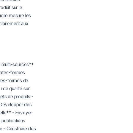
oduit sur le
uelle mesure les
 clairement aux
n multi-sources**
Plates-formes
ates-formes de
 de qualité sur
ets de produits -
 Développer des
ielle** - Envoyer
x publications
ie - Construire des