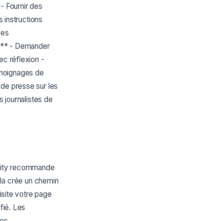
 - Fournir des
s instructions
les
es** - Demander
ec réflexion -
émoignages de
 de presse sur les
s journalistes de
lexity recommande
 Cela crée un chemin
visite votre page
fié. Les
des