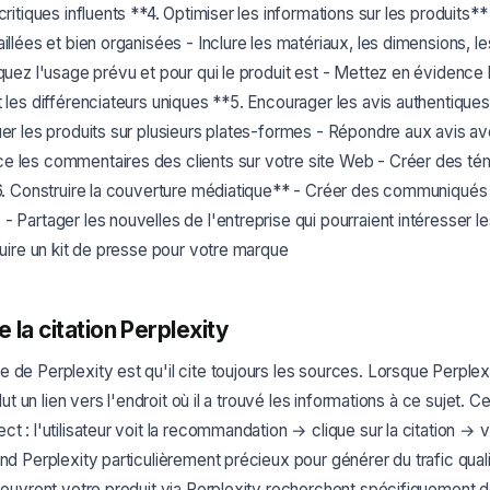
critiques influents **4. Optimiser les informations sur les produits**
illées et bien organisées - Inclure les matériaux, les dimensions, le
iquez l'usage prévu et pour qui le produit est - Mettez en évidence 
t les différenciateurs uniques **5. Encourager les avis authentiqu
uer les produits sur plusieurs plates-formes - Répondre aux avis av
e les commentaires des clients sur votre site Web - Créer des t
*6. Construire la couverture médiatique** - Créer des communiqués
 Partager les nouvelles de l'entreprise qui pourraient intéresser le
truire un kit de presse pour votre marque
 la citation Perplexity
e de Perplexity est qu'il cite toujours les sources. Lorsque Perp
nclut un lien vers l'endroit où il a trouvé les informations à ce sujet.
t : l'utilisateur voit la recommandation → clique sur la citation → 
end Perplexity particulièrement précieux pour générer du trafic quali
écouvrent votre produit via Perplexity recherchent spécifiquement 