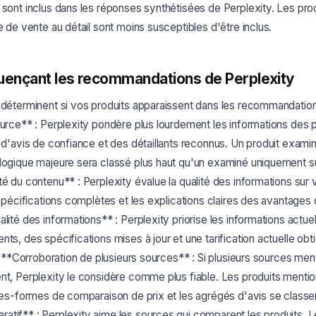
 sont inclus dans les réponses synthétisées de Perplexity. Les prod
te de vente au détail sont moins susceptibles d'être inclus.
luençant les recommandations de Perplexity
 déterminent si vos produits apparaissent dans les recommandation
ource** : Perplexity pondère plus lourdement les informations des p
s d'avis de confiance et des détaillants reconnus. Un produit exam
ologique majeure sera classé plus haut qu'un examiné uniquement s
té du contenu** : Perplexity évalue la qualité des informations sur 
s spécifications complètes et les explications claires des avantages
lité des informations** : Perplexity priorise les informations actue
nts, des spécifications mises à jour et une tarification actuelle ob
té. **Corroboration de plusieurs sources** : Si plusieurs sources me
nt, Perplexity le considère comme plus fiable. Les produits mentio
ates-formes de comparaison de prix et les agrégés d'avis se classen
tif** : Perplexity aime les sources qui comparent les produits. Le