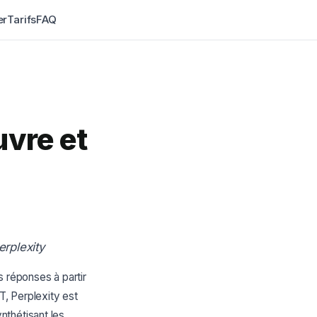
er
Tarifs
FAQ
vre et
rplexity
s réponses à partir
, Perplexity est
nthétisant les