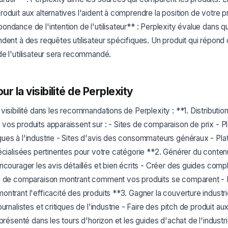
oduit aux alternatives l'aident à comprendre la position de votre pr
ndance de l'intention de l'utilisateur** : Perplexity évalue dans q
dent à des requêtes utilisateur spécifiques. Un produit qui répond
e l'utilisateur sera recommandé.
ur la visibilité de Perplexity
visibilité dans les recommandations de Perplexity : **1. Distributio
vos produits apparaissent sur : - Sites de comparaison de prix - 
ues à l'industrie - Sites d'avis des consommateurs généraux - Pl
écialisées pertinentes pour votre catégorie **2. Générer du contenu
ncourager les avis détaillés et bien écrits - Créer des guides compl
nu de comparaison montrant comment vos produits se comparent -
ntrant l'efficacité des produits **3. Gagner la couverture industr
urnalistes et critiques de l'industrie - Faire des pitch de produit au
 présenté dans les tours d'horizon et les guides d'achat de l'industr