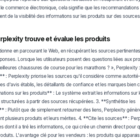
r le commerce électronique, cela signifie que les recommandations
t de la visibilité des informations sur les produits sur des sources 
lexity trouve et évalue les produits
tionne en parcourant le Web, en récupérant les sources pertinentes
éponses. Lorsque les utilisateurs posent des questions liées aux p
eilleures chaussures de course pour les marathons ? », Perplexity : 1
** : Perplexity priorise les sources qu'il considère comme autorité
ites d'avis établis, les détaillants de confiance et les marques bien 
mations sur les produits** : Le système extrait les informations sur 
 structurées à partir des sources récupérées. 3. **Synthétise les
 : Plutôt que de simplement retourner des liens, Perplexity génè
nt plusieurs produits et leurs mérites. 4. **Cite les sources** : Perp
s dont il a tiré les informations, ce qui crée un chemin direct pour qu
duits. L'avantage clé pour les vendeurs : les produits qui apparais