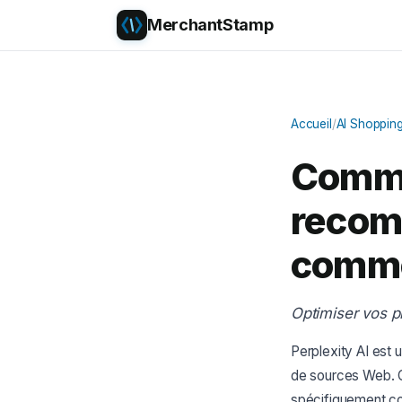
MerchantStamp
Accueil
/
AI Shoppin
Comme
recom
comme
Optimiser vos p
Perplexity AI est 
de sources Web. C
spécifiquement co