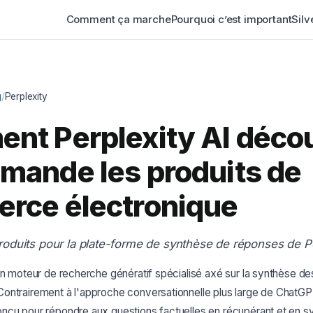
Comment ça marche
Pourquoi c’est important
Silv
g
/
Perplexity
nt Perplexity AI décou
mande les produits de
rce électronique
roduits pour la plate-forme de synthèse de réponses de Pe
un moteur de recherche génératif spécialisé axé sur la synthèse de
ontrairement à l'approche conversationnelle plus large de ChatGPT
nçu pour répondre aux questions factuelles en récupérant et en sy