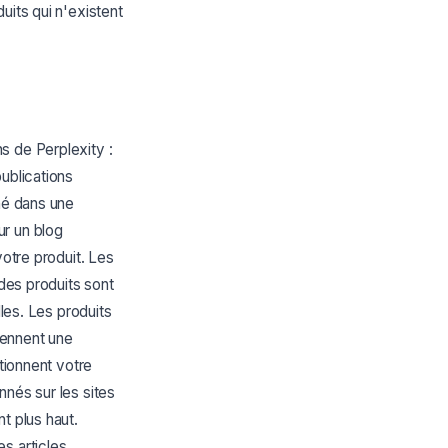
uits qui n'existent
s de Perplexity :
ublications
iné dans une
ur un blog
votre produit. Les
 des produits sont
lles. Les produits
tiennent une
ntionnent votre
nnés sur les sites
t plus haut.
s articles