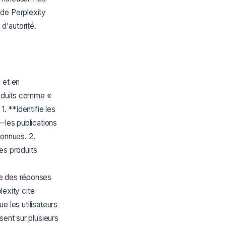
 de Perplexity
d'autorité.
 et en
roduits comme «
. **Identifie les
—les publications
connues. 2.
les produits
re des réponses
lexity cite
e les utilisateurs
sent sur plusieurs