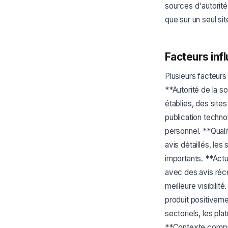
sources d'autorité
que sur un seul si
Facteurs inf
Plusieurs facteurs
**Autorité de la s
établies, des site
publication techn
personnel. **Quali
avis détaillés, le
importants. **Actua
avec des avis réce
meilleure visibili
produit positiveme
sectoriels, les pl
**Contexte compara