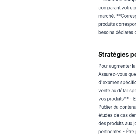
comparant votre pr
marché. **Correspo
produits correspon
besoins déclarés d
Stratégies po
Pour augmenter la 
Assurez-vous que 
d'examen spécifiq
vente au détail sp
vos produits** - E
Publier du conte
études de cas démo
des produits aux jo
pertinentes - Être