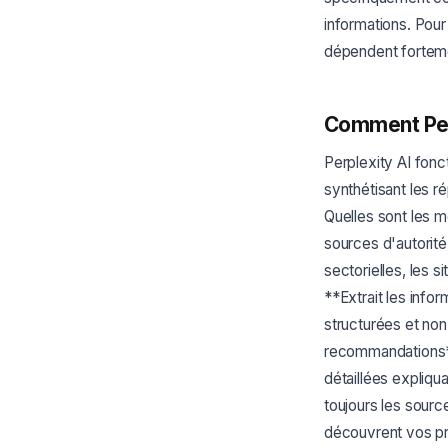
informations. Pou
dépendent fortemen
Comment Perp
Perplexity AI fonc
synthétisant les r
Quelles sont les m
sources d'autorité
sectorielles, les s
**Extrait les infor
structurées et non
recommandations**
détaillées expliqua
toujours les source
découvrent vos pro