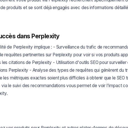
e produits et se sont déjà engagés avec des informations détaillé
uccès dans Perplexity
ibilité de Perplexity implique : - Surveillance du trafic de recomman
de requêtes pertinentes sur Perplexity pour voir si vos produits app
es citations de Perplexity - Utilisation d'outils SEO pour surveille
ions Perplexity - Analyse des types de requêtes qui génèrent du tra
 les métriques exactes soient plus difficiles à obtenir que le SEO tr
cte via le suivi des recommandations vous permet de voir l'impact co
xity.
ez vos produits pour Perplexity et autres plates-formes de décou