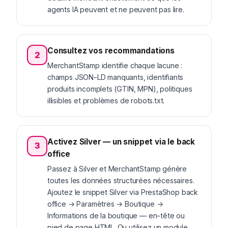
agents IA peuvent et ne peuvent pas lire.
Consultez vos recommandations
2
MerchantStamp identifie chaque lacune :
champs JSON-LD manquants, identifiants
produits incomplets (GTIN, MPN), politiques
illisibles et problèmes de robots.txt.
Activez Silver — un snippet via le back
3
office
Passez à Silver et MerchantStamp génère
toutes les données structurées nécessaires.
Ajoutez le snippet Silver via PrestaShop back
office → Paramètres → Boutique →
Informations de la boutique — en-tête ou
pied de page HTML. Ou utilisez un module