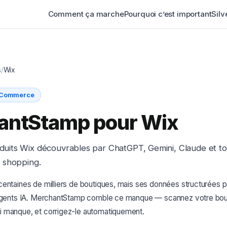
Comment ça marche
Pourquoi c’est important
Silv
s
/
Wix
 eCommerce
antStamp pour Wix
uits Wix découvrables par ChatGPT, Gemini, Claude et t
e shopping.
entaines de milliers de boutiques, mais ses données structurées p
 agents IA. MerchantStamp comble ce manque — scannez votre bou
 manque, et corrigez-le automatiquement.