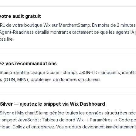
otre audit gratuit
URL de votre boutique Wix sur MerchantStamp. En moins de 2 minute
Agent-Readiness détaillé montrant exactement ce que les agents IA
as lire.
ez vos recommandations
tamp identifie chaque lacune : champs JSON-LD manquants, identifi
s (GTIN, MPN), problèmes de données structurées.
Silver — ajoutez le snippet via Wix Dashboard
Silver et MerchantStamp génère toutes les données structurées néc
e snippet JavaScript : Tableau de bord Wix → Paramètres → Code p
 Head. Collez et enregistrez. Vos produits deviennent immédiatement li