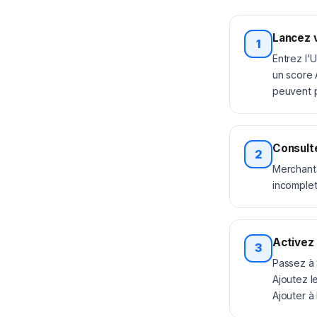
Lancez v
1
Entrez l'
un score 
peuvent p
Consult
2
MerchantS
incomplet
Activez 
3
Passez à 
Ajoutez l
Ajouter à