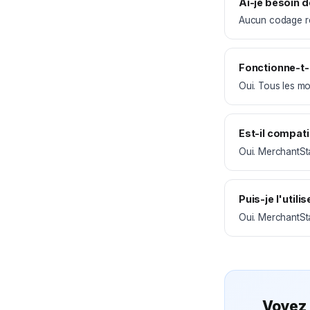
Ai-je besoin 
Aucun codage req
Fonctionne-t-i
Oui. Tous les m
Est-il compati
Oui. MerchantSt
Puis-je l'utili
Oui. MerchantSta
Voyez 