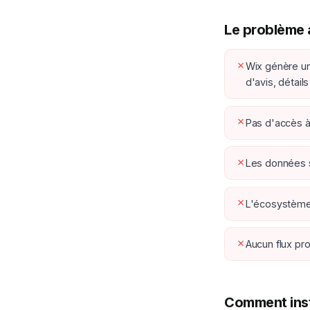
Le problème 
✗
Wix génère un
d'avis, détails
✗
Pas d'accès à 
✗
Les données 
✗
L'écosystème 
✗
Aucun flux pro
Comment inst