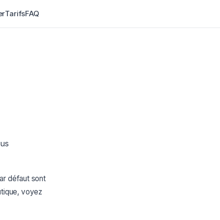
er
Tarifs
FAQ
ous
ar défaut sont
tique, voyez