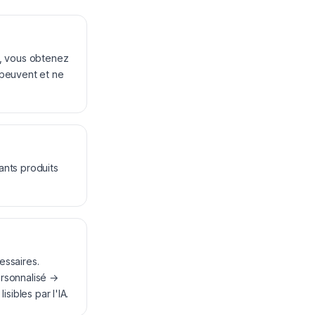
s, vous obtenez
 peuvent et ne
ants produits
essaires.
ersonnalisé →
sibles par l'IA.