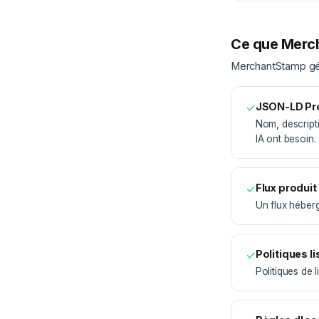
Ce que Merch
MerchantStamp gén
✓
JSON-LD Pr
Nom, descripti
IA ont besoin.
✓
Flux produit
Un flux héber
✓
Politiques l
Politiques de 