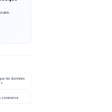
ncaire.
que les données
 ?
IA commerce