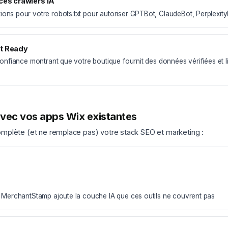
cès crawlers IA
ns pour votre robots.txt pour autoriser GPTBot, ClaudeBot, Perplexity
t Ready
onfiance montrant que votre boutique fournit des données vérifiées et li
vec vos apps Wix existantes
plète (et ne remplace pas) votre stack SEO et marketing :
MerchantStamp ajoute la couche IA que ces outils ne couvrent pas