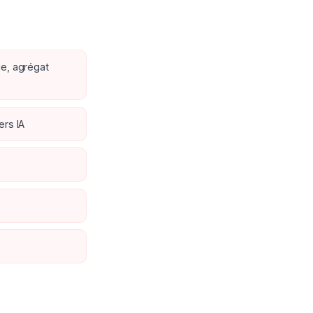
e, agrégat
ers IA