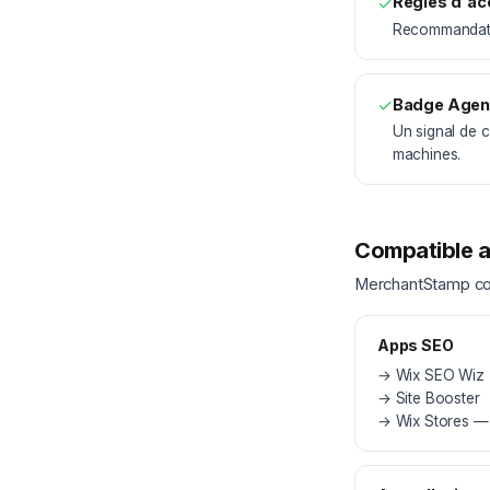
✓
Règles d'ac
Recommandatio
✓
Badge Agen
Un signal de c
machines.
Compatible a
MerchantStamp com
Apps SEO
→
Wix SEO Wiz
→
Site Booster
→
Wix Stores — 