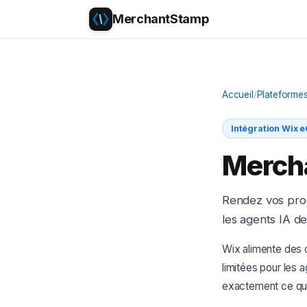
MerchantStamp
Accueil
/
Plateforme
Intégration Wix
Merch
Rendez vos prod
les agents IA d
Wix alimente des c
limitées pour les
exactement ce qui