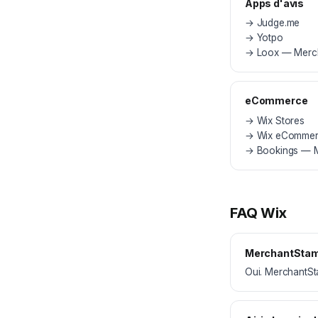
Apps d'avis
→
Judge.me
→
Yotpo
→
Loox — Mercha
eCommerce
→
Wix Stores
→
Wix eComme
→
Bookings — Me
FAQ Wix
MerchantStamp
Oui. MerchantSt