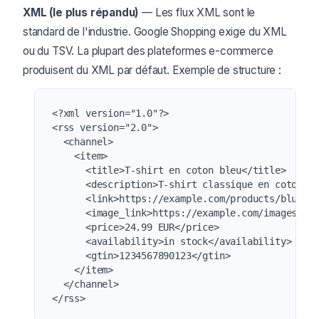
XML (le plus répandu)
— Les flux XML sont le
standard de l'industrie. Google Shopping exige du XML
ou du TSV. La plupart des plateformes e-commerce
produisent du XML par défaut. Exemple de structure :
<?xml version="1.0"?>

<rss version="2.0">

  <channel>

    <item>

      <title>T-shirt en coton bleu</title>

      <description>T-shirt classique en coton bl
      <link>https://example.com/products/blue-sh
      <image_link>https://example.com/images/shi
      <price>24.99 EUR</price>

      <availability>in stock</availability>

      <gtin>1234567890123</gtin>

    </item>

  </channel>

</rss>