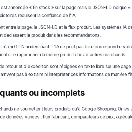
té est annoncée « En stock » sur la page mais le JSON-LD indique «
ictoires réduisent la confiance de l'IA.
rent entre la page, le JSON-LD et le flux produit. Les systèmes IA d
et déclassent le produit dans les recommandations.
 n'a ni GTIN ni identifiant. L'IA ne peut pas faire correspondre votr
 client ni le rapprocher du même produit chez d'autres marchands.
 de retour et d'expédition sont rédigées en texte libre sur une page
rrivent pas à extraire ni interpréter ces informations de manière fi
quants ou incomplets
ands ne soumettent leurs produits qu'à Google Shopping. Or les a
e données variées : flux fabricant, comparateurs de prix, agrégateu