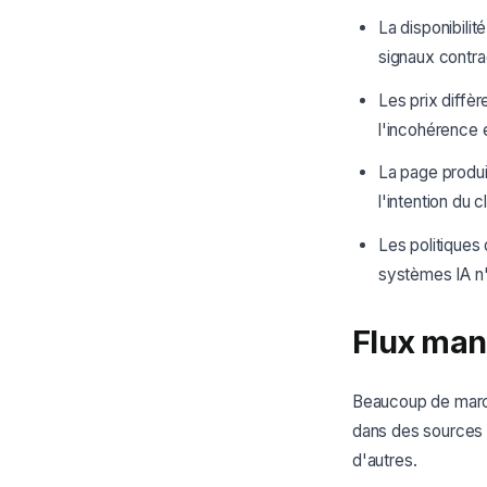
La disponibili
signaux contrad
Les prix diffè
l'incohérence 
La page produit
l'intention du
Les politiques
systèmes IA n'a
Flux man
Beaucoup de march
dans des sources d
d'autres.