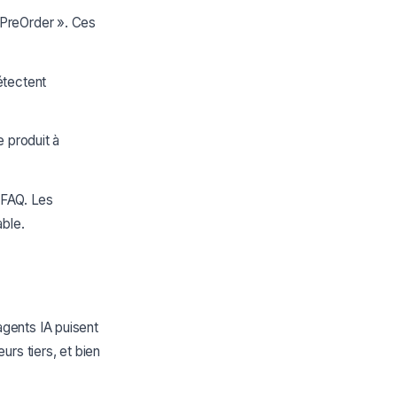
 PreOrder ». Ces
étectent
e produit à
 FAQ. Les
able.
gents IA puisent
rs tiers, et bien