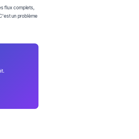
s flux complets,
 C'est un problème
t.