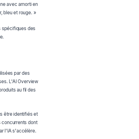
bone avec amorti en
, bleu et rouge. »
ns spécifiques des
e.
ilisées par des
nses. L'AI Overview
oduits au fil des
 être identifiés et
s concurrents dont
r l'IA s'accélère.