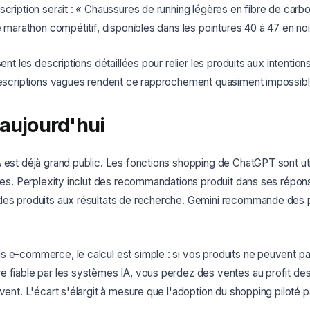
scription serait : « Chaussures de running légères en fibre de car
e marathon compétitif, disponibles dans les pointures 40 à 47 en noir
sent les descriptions détaillées pour relier les produits aux intentio
 descriptions vagues rendent ce rapprochement quasiment impossibl
 aujourd'hui
 est déjà grand public. Les fonctions shopping de ChatGPT sont ut
utes. Perplexity inclut des recommandations produit dans ses répo
des produits aux résultats de recherche. Gemini recommande des pr
 e-commerce, le calcul est simple : si vos produits ne peuvent pas
e fiable par les systèmes IA, vous perdez des ventes au profit de
vent. L'écart s'élargit à mesure que l'adoption du shopping piloté pa