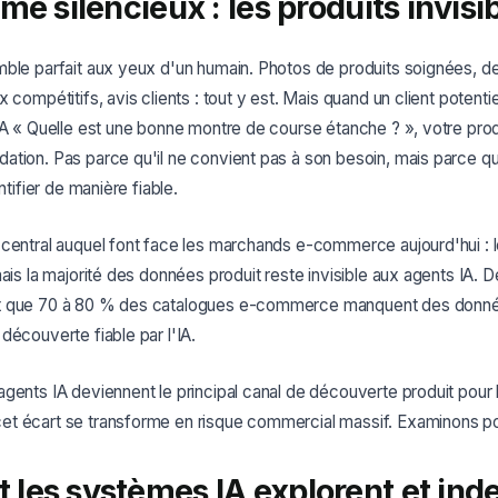
me silencieux : les produits invisi
ble parfait aux yeux d'un humain. Photos de produits soignées, de
x compétitifs, avis clients : tout y est. Mais quand un client potent
IA « Quelle est une bonne montre de course étanche ? », votre prod
ation. Pas parce qu'il ne convient pas à son besoin, mais parce q
ntifier de manière fiable.
central auquel font face les marchands e-commerce aujourd'hui : l
mais la majorité des données produit reste invisible aux agents IA. 
t que 70 à 80 % des catalogues e-commerce manquent des donné
découverte fiable par l'IA.
gents IA deviennent le principal canal de découverte produit pour 
t écart se transforme en risque commercial massif. Examinons po
les systèmes IA explorent et ind