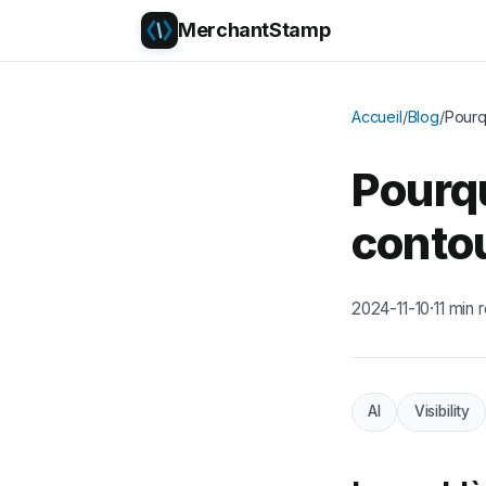
MerchantStamp
Accueil
/
Blog
/
Pourq
Pourqu
contou
2024-11-10
·
11 min 
AI
Visibility