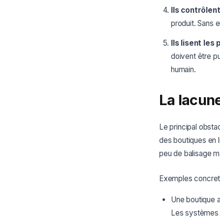
Ils contrôlent
produit. Sans e
Ils lisent les
doivent être pu
humain.
La lacun
Le principal obstac
des boutiques en l
peu de balisage ma
Exemples concrets
Une boutique a
Les systèmes I