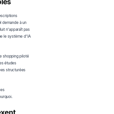
bles
scriptions
iel demande à un
uit n'apparaît pas
ue le système d'IA
e shopping piloté
Des études
es structurées
les
urquoi.
exent