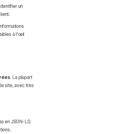
entifier un
lient.
informations
ibles à l'œil
urées
. La plupart
le site, avec très
 pas en JSON-LD.
tions.