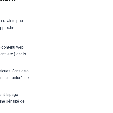
 crawlers pour
 approche
e contenu web
nt, etc.) car ils
iques. Sans cela,
non structuré, ce
ent la page
une pénalité de