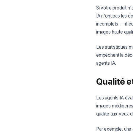
Si votre produit n
IA n'ont pas les 
incomplets — il l
images haute qualit
Les statistiques 
empêchent la décou
agents IA.
Qualité e
Les agents IA évalu
images médiocres, 
qualité aux yeux 
Par exemple, une d