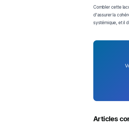
Combler cette lac
d'assurer la cohér
systémique, et il
V
Articles c