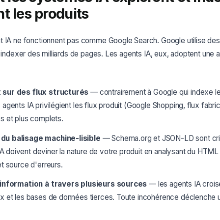
t les produits
t IA ne fonctionnent pas comme Google Search. Google utilise des
t indexer des milliards de pages. Les agents IA, eux, adoptent une
t sur des flux structurés
— contrairement à Google qui indexe l
s agents IA privilégient les flux produit (Google Shopping, flux fabrica
es et plus complets.
 du balisage machine-lisible
— Schema.org et JSON-LD sont crit
A doivent deviner la nature de votre produit en analysant du HTML 
 et source d'erreurs.
 l'information à travers plusieurs sources
— les agents IA crois
lux et les bases de données tierces. Toute incohérence déclenche 