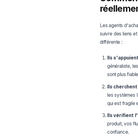
réellemen
Les agents d'acha
suivre des liens e
différente :
Ils s'appuien
généraliste, le
sont plus fiabl
Ils cherchent
les systèmes I
qui est fragile
Ils vérifient
produit, vos f
confiance.