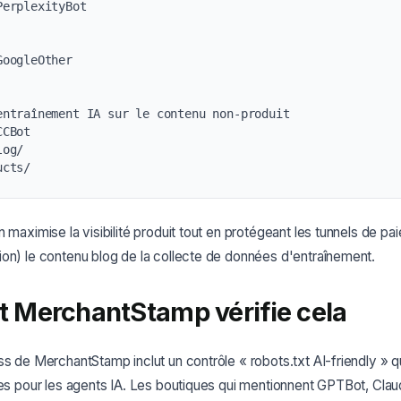
erplexityBot

oogleOther

entraînement IA sur le contenu non-produit

CBot

og/

ucts/
n maximise la visibilité produit tout en protégeant les tunnels de p
on) le contenu blog de la collecte de données d'entraînement.
MerchantStamp vérifie cela
ss de MerchantStamp inclut un contrôle « robots.txt AI-friendly » q
tes pour les agents IA. Les boutiques qui mentionnent GPTBot, Cla