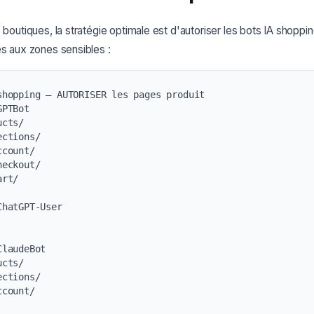
 boutiques, la stratégie optimale est d'autoriser les bots IA shoppin
ès aux zones sensibles :
shopping — AUTORISER les pages produit

PTBot

cts/

ctions/

count/

eckout/

rt/

hatGPT-User

laudeBot

cts/

ctions/

count/
