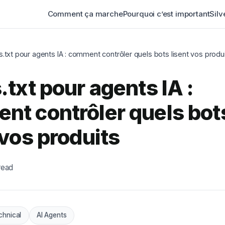
Comment ça marche
Pourquoi c’est important
Silv
s.txt pour agents IA : comment contrôler quels bots lisent vos produ
.txt pour agents IA :
nt contrôler quels bot
 vos produits
read
chnical
AI Agents