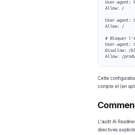
User-agent: P
Allow: /

User-agent: G
Allow: /

# Bloquer l'
User-agent: C
Disallow: /bl
Allow: /prod
Cette configuratio
compte et (en opti
Comment 
L'audit AI Readine
directives explici