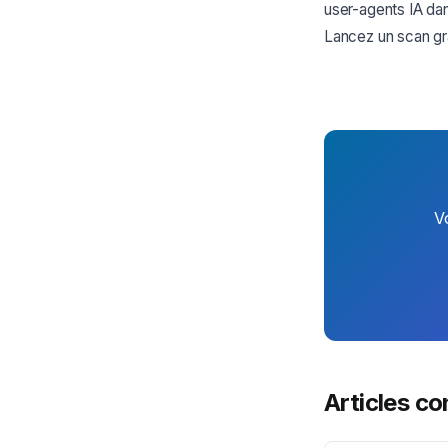
user-agents IA dans
Lancez un scan grat
V
Articles c