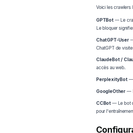
Voici les crawlers 
GPTBot
— Le craw
Le bloquer signif
ChatGPT-User
—
ChatGPT de visiter
ClaudeBot / Cl
accès au web.
PerplexityBot
— 
GoogleOther
— L
CCBot
— Le bot d
pour l'entraînemen
Configur