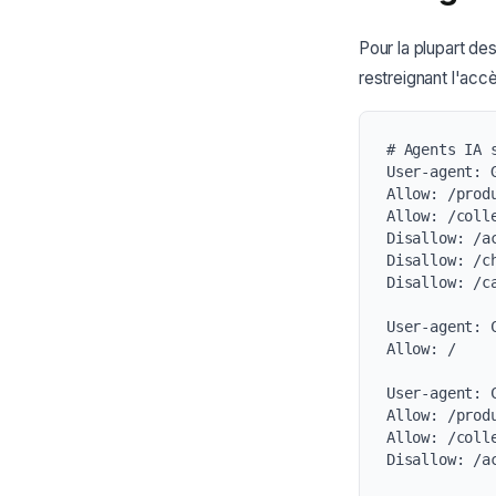
Pour la plupart des
restreignant l'acc
# Agents IA 
User-agent: G
Allow: /produ
Allow: /colle
Disallow: /ac
Disallow: /ch
Disallow: /ca
User-agent: C
Allow: /

User-agent: C
Allow: /produ
Allow: /colle
Disallow: /ac