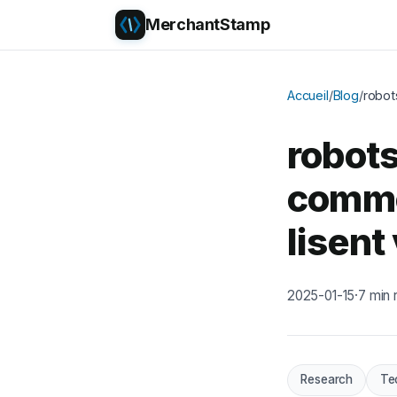
MerchantStamp
Accueil
/
Blog
/
robot
robots
comme
lisent
2025-01-15
·
7 min 
Research
Te